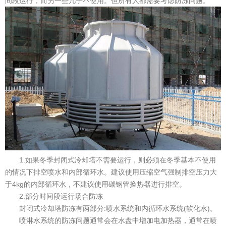
间段运行，而另一些几乎不使用。但所有人都需要考虑防冻问题。
1.如果冬季封闭式冷却塔不需要运行，则必须在冬季基本不使用
的情况下排空喷水和内部循环水。建议使用压缩空气强制排空压力大
于4kg的内部循环水，不建议使用碳钢管换热器进行排空。
2.部分时间段运行场合防冻
封闭式冷却塔防冻有两部分:喷水系统和内循环水系统(软化水)。
喷淋水系统的防冻问题通常会在水盘中增加电加热器，通常在喷