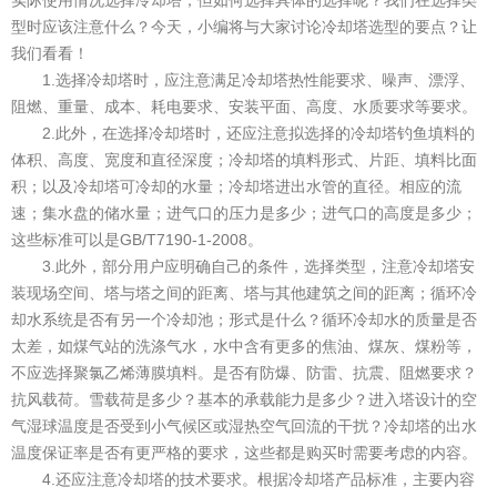
实际使用情况选择冷却塔，但如何选择具体的选择呢？我们在选择类
型时应该注意什么？今天，小编将与大家讨论冷却塔选型的要点？让
我们看看！
1.选择冷却塔时，应注意满足冷却塔热性能要求、噪声、漂浮、
阻燃、重量、成本、耗电要求、安装平面、高度、水质要求等要求。
2.此外，在选择冷却塔时，还应注意拟选择的冷却塔钓鱼填料的
体积、高度、宽度和直径深度；冷却塔的填料形式、片距、填料比面
积；以及冷却塔可冷却的水量；冷却塔进出水管的直径。相应的流
速；集水盘的储水量；进气口的压力是多少；进气口的高度是多少；
这些标准可以是GB/T7190-1-2008。
3.此外，部分用户应明确自己的条件，选择类型，注意冷却塔安
装现场空间、塔与塔之间的距离、塔与其他建筑之间的距离；循环冷
却水系统是否有另一个冷却池；形式是什么？循环冷却水的质量是否
太差，如煤气站的洗涤气水，水中含有更多的焦油、煤灰、煤粉等，
不应选择聚氯乙烯薄膜填料。是否有防爆、防雷、抗震、阻燃要求？
抗风载荷。雪载荷是多少？基本的承载能力是多少？进入塔设计的空
气湿球温度是否受到小气候区或湿热空气回流的干扰？冷却塔的出水
温度保证率是否有更严格的要求，这些都是购买时需要考虑的内容。
4.还应注意冷却塔的技术要求。根据冷却塔产品标准，主要内容