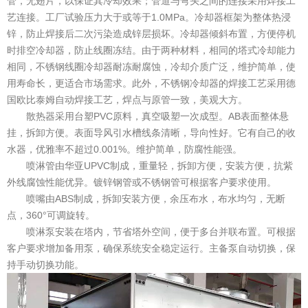
管，无翅片，以保证其冷却效果；管道与弯头之间的连接采用焊接工
艺连接。工厂试验压力大于或等于1.0MPa。冷却器框架为整体热浸
锌，防止焊接后二次污染造成锌层损坏。冷却器倾斜布置，方便停机
时排空冷却器，防止线圈冻结。由于两种材料，相同的塔式冷却能力
相同，不锈钢线圈冷却器耐冻耐腐蚀，冷却介质广泛，维护简单，使
用寿命长，更适合市场需求。此外，不锈钢冷却器的焊接工艺采用德
国欧比泰姆自动焊接工艺，焊点与原管一致，美观大方。
散热器采用台塑PVC原料，真空吸塑一次成型。AB表面整体悬
挂，拆卸方便。表面导风引水槽线条清晰，导向性好。它有自己的收
水器，优雅率不超过0.001%。维护简单，防腐性能强。
喷淋管由华亚UPVC制成，重量轻，拆卸方便，安装方便，抗紫
外线腐蚀性能优异。镀锌钢管或不锈钢管可根据客户要求使用。
喷嘴由ABS制成，拆卸安装方便，余压布水，布水均匀，无断
点，360°可调旋转。
喷淋泵安装在塔内，节省塔外空间，便于多台并联布置。可根据
客户要求增加备用泵，确保系统安全稳定运行。主备泵自动切换，保
持手动切换功能。