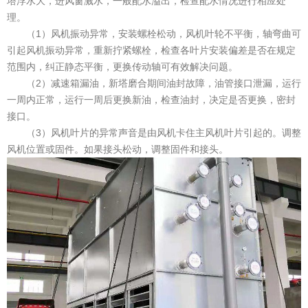
塔浮水大，进风窗溅水，一般配水溢出，检查配水情况进行相应处
理。
（1）风机振动异常，安装螺栓松动，风机叶轮不平衡，轴弯曲可
引起风机振动异常，重新拧紧螺栓，检查各叶片安装偏差是否在规定
范围内，纠正静态平衡，更换传动轴可有效解决问题。
（2）减速箱漏油，新塔磨合期间油封故障，油管接口泄漏，运行
一周内正常，运行一周后更换新油，检查油封，决定是否更换，密封
接口。
（3）风机叶片的异常声音是由风机卡住主风机叶片引起的。调整
风机位置或固件。如果接头松动，调整固件和接头。