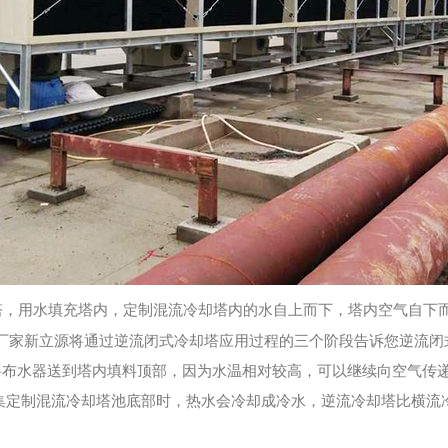
塔，用水填充塔内，定制混流冷却塔内的水自上而下，塔内空气自下
厂家新立源将通过逆流闭式冷却塔应用过程的三个阶段告诉您逆流闭
将布水器送到塔内填料顶部，因为水温相对较高，可以继续向空气传递
达集定制混流冷却塔池底部时，热水会冷却成冷水，逆流冷却塔比横流