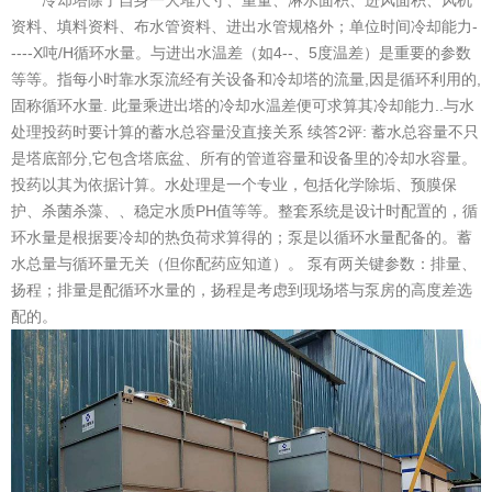
冷却塔除了自身一大堆尺寸、重量、淋水面积、进风面积、风机
资料、填料资料、布水管资料、进出水管规格外；单位时间冷却能力-
----X吨/H循环水量。与进出水温差（如4--、5度温差）是重要的参数
等等。指每小时靠水泵流经有关设备和冷却塔的流量,因是循环利用的,
固称循环水量. 此量乘进出塔的冷却水温差便可求算其冷却能力..与水
处理投药时要计算的蓄水总容量没直接关系 续答2评: 蓄水总容量不只
是塔底部分,它包含塔底盆、所有的管道容量和设备里的冷却水容量。
投药以其为依据计算。水处理是一个专业，包括化学除垢、预膜保
护、杀菌杀藻、、稳定水质PH值等等。整套系统是设计时配置的，循
环水量是根据要冷却的热负荷求算得的；泵是以循环水量配备的。蓄
水总量与循环量无关（但你配药应知道）。 泵有两关键参数：排量、
扬程；排量是配循环水量的，扬程是考虑到现场塔与泵房的高度差选
配的。